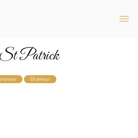
St Patrick
onovias
Glamour