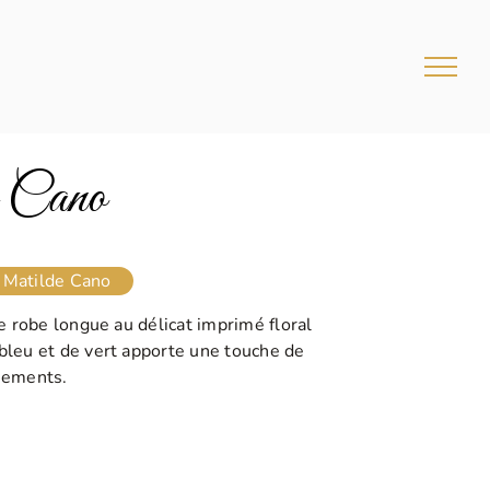
 Cano
Matilde Cano
te robe longue au délicat imprimé floral
bleu et de vert apporte une touche de
nements.