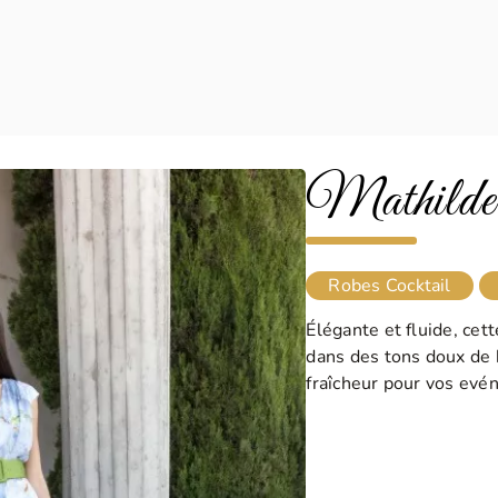
Mathilde
Robes Cocktail
Élégante et fluide, cet
dans des tons doux de 
fraîcheur pour vos evé