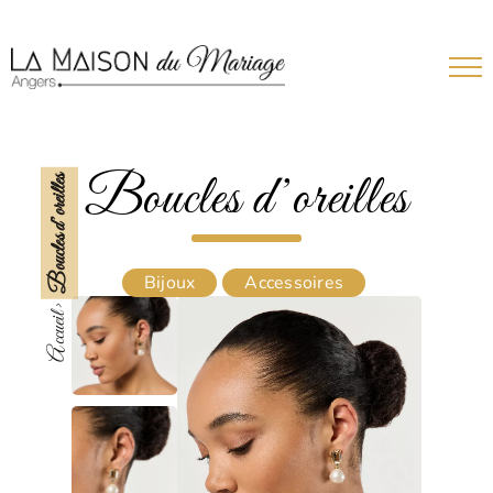
Passer
au
contenu
Boucles d’oreilles
Boucles d’oreilles
Bijoux
Accessoires
Accueil >