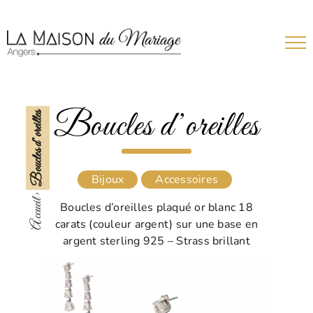
Passer
au
contenu
Boucles d’oreilles
Boucles d’oreilles
Bijoux
Accessoires
Accueil >
Boucles d’oreilles plaqué or blanc 18
carats (couleur argent) sur une base en
argent sterling 925 – Strass brillant