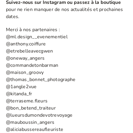
Suivez-nous sur Instagram ou passez à la boutique
pour ne rien manquer de nos actualités et prochaines
dates.
Merci à nos partenaires :
@ml.design__evenementiel
@anthony.coiffure
@etrebelleavecgwen
@oneway_angers
@commandetonbarman
@maison_groovy
@thomas_bonnet_photographe
@1angle2vue
@kitanda_fr
@terraseme.fleurs
@bon_betend_traiteur
@lueursdumondevotrevoyage
@mauboussin_angers
@aliciabussereaufleuriste